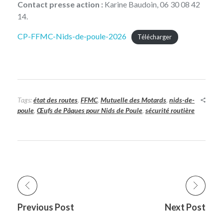
Contact presse action :
Karine Baudoin, 06 30 08 42
14.
CP-FFMC-Nids-de-poule-2026
Télécharger
Tags:
état des routes
,
FFMC
,
Mutuelle des Motards
,
nids-de-
poule
,
Œufs de Pâques pour Nids de Poule
,
sécurité routière
Previous Post
Next Post