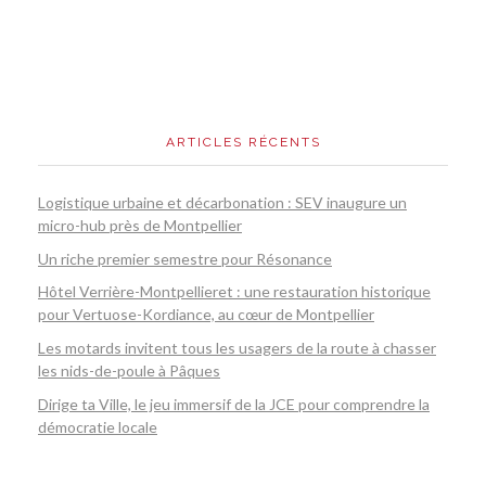
ARTICLES RÉCENTS
Logistique urbaine et décarbonation : SEV inaugure un
micro-hub près de Montpellier
Un riche premier semestre pour Résonance
Hôtel Verrière-Montpellieret : une restauration historique
pour Vertuose-Kordiance, au cœur de Montpellier
Les motards invitent tous les usagers de la route à chasser
les nids-de-poule à Pâques
Dirige ta Ville, le jeu immersif de la JCE pour comprendre la
démocratie locale