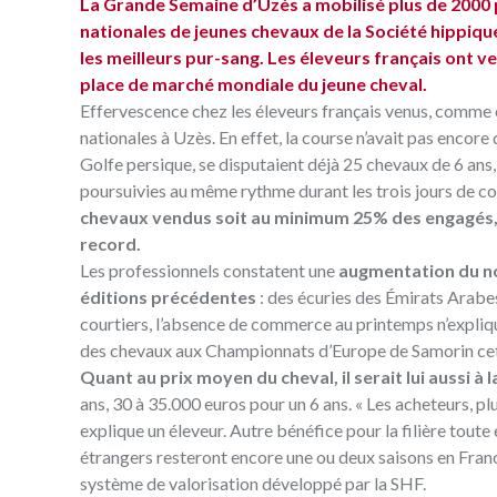
La Grande Semaine d’Uzès a mobilisé plus de 2000 p
nationales de jeunes chevaux de la Société hippiq
les meilleurs pur-sang. Les éleveurs français ont v
place de marché mondiale du jeune cheval.
Effervescence chez les éleveurs français venus, comme c
nationales à Uzès. En effet, la course n’avait pas encore
Golfe persique, se disputaient déjà 25 chevaux de 6 ans,
poursuivies au même rythme durant les trois jours de cou
chevaux vendus soit au minimum 25% des engagés, c
record.
Les professionnels constatent une
augmentation du no
éditions précédentes
: des écuries des Émirats Arabe
courtiers, l’absence de commerce au printemps n’expliq
des chevaux aux Championnats d’Europe de Samorin cet é
Quant au prix moyen du cheval, il serait lui aussi à 
ans, 30 à 35.000 euros pour un 6 ans. « Les acheteurs, pl
explique un éleveur. Autre bénéfice pour la filière toute
étrangers resteront encore une ou deux saisons en France
système de valorisation développé par la SHF.