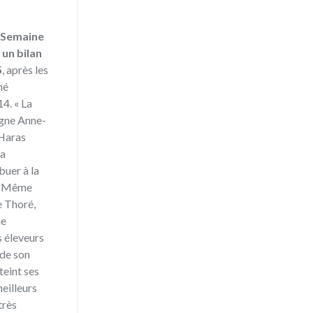
e Semaine
 un bilan
5
, après les
né
14. « La
ligne Anne-
 Haras
 a
uer à la
 » Même
e Thoré,
ue
es éleveurs
 de son
teint ses
meilleurs
très