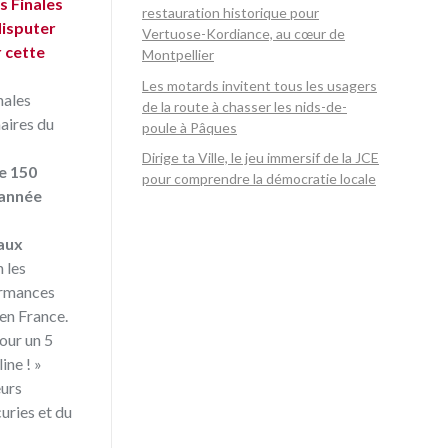
s Finales
restauration historique pour
disputer
Vertuose-Kordiance, au cœur de
r cette
Montpellier
Les motards invitent tous les usagers
nales
de la route à chasser les nids-de-
naires du
poule à Pâques
Dirige ta Ville, le jeu immersif de la JCE
e 150
pour comprendre la démocratie locale
 année
aux
 les
formances
en France.
our un 5
ine ! »
eurs
uries et du