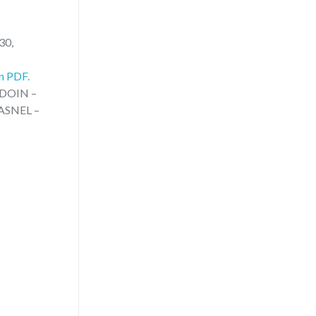
30,
n PDF.
UDOIN –
RASNEL –