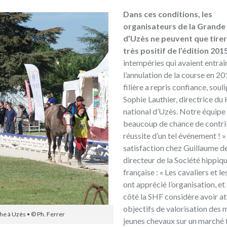
Dans ces conditions, les
organisateurs de la Grand
d’Uzès ne peuvent que tirer
très positif de l’édition 201
intempéries qui avaient entraî
l’annulation de la course en 20
filière a repris confiance, sou
Sophie Lauthier, directrice du
national d’Uzès. Notre équipe
beaucoup de chance de contrib
réussite d’un tel événement !
satisfaction chez Guillaume d
directeur de la Société hippiq
française : « Les cavaliers et l
ont apprécié l’organisation, et
côté la SHF considère avoir at
objectifs de valorisation des 
he à Uzès • © Ph. Ferrer
jeunes chevaux sur un marché 