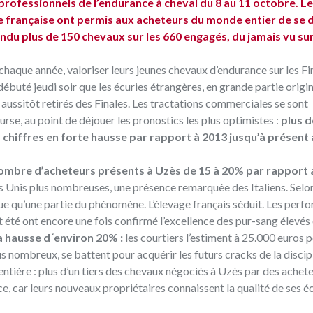
rofessionnels de l’endurance à cheval du 8 au 11 octobre. Le
ue française ont permis aux acheteurs du monde entier de se 
endu plus de 150 chevaux sur les 660 engagés, du jamais vu su
haque année, valoriser leurs jeunes chevaux d’endurance sur les Fi
 débuté jeudi soir que les écuries étrangères, en grande partie origi
 aussitôt retirés des Finales. Les tractations commerciales se sont
rse, au point de déjouer les pronostics les plus optimistes :
plus d
hiffres en forte hausse par rapport à 2013 jusqu’à présent
mbre d’acheteurs présents à Uzès de 15 à 20% par rapport 
s Unis plus nombreuses, une présence remarquée des Italiens. Selon
ue qu’une partie du phénomène. L’élevage français séduit. Les per
té ont encore une fois confirmé l’excellence des pur-sang élevés 
la hausse d´environ 20% :
les courtiers l’estiment à 25.000 euros p
us nombreux, se battent pour acquérir les futurs cracks de la discipl
 entière : plus d’un tiers des chevaux négociés à Uzès par des achet
, car leurs nouveaux propriétaires connaissent la qualité de ses éc