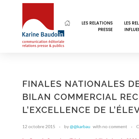
LES RELATIONS
LES RE
PRESSE
INFLU
Karine Baudoin Relations Presse Montpellier
Relations presse et publics, communication éditoriale
FINALES NATIONALES DE
BILAN COMMERCIAL REC
L’EXCELLENCE DE L’ÉLE
12 octobre 2015
by
@@karbau
with
no comment
C