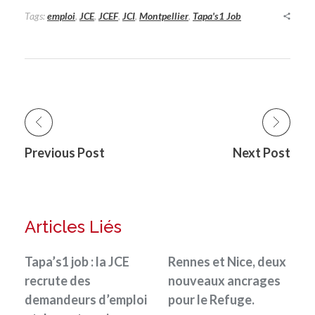
Tags:
emploi
,
JCE
,
JCEF
,
JCI
,
Montpellier
,
Tapa's1 Job
Previous Post
Next Post
Articles Liés
Tapa’s1 job : la JCE
Rennes et Nice, deux
recrute des
nouveaux ancrages
demandeurs d’emploi
pour le Refuge.