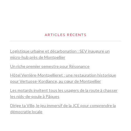
ARTICLES RÉCENTS
Logistique urbaine et décarbonation : SEV inaugure un
micro-hub près de Montpellier
Un riche premier semestre pour Résonance
Hôtel Verrière-Montpellieret : une restauration historique
pour Vertuose-Kordiance, au cœur de Montpellier
Les motards invitent tous les usagers de la route à chasser
les nids-de-poule à Pâques
Dirige ta Ville, le jeu immersif de la JCE pour comprendre la
démocratie locale