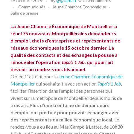
19 octobre 2015
by
@@karbau
with
3 comments
Communiqués
Jeune Chambre Economique
Salle de presse
La Jeune Chambre Économique de Montpellier a
réuni 75 nouveaux Montpelliérains demandeurs
d’emploi, chefs d’entreprises et représentants de
réseaux économiques le 15 octobre dernier. La
qualité des contacts et des échanges la pousse à
renouveler l’opération
Tapa’s 1 Job
, qui pourrait
devenir un rendez-vous bisannuel.
Objectif atteint pour la
Jeune Chambre Économique de
Montpellier
qui souhaitait, avec son action
Tapa’s 1 Job
,
faciliter l’insertion dans l’emploi des personnes qui
vivent sur la métropole de Montpellier depuis moins de
trois ans.
Plus d’une trentaine de demandeurs
d’emploi ont postulé pour pouvoir échanger avec
des représentants du milieu économique local.
Le
rendez-vous a eu lieu au Mas Campo à Lattes, de 18h30
à 21h, le 15 octobre dernier, en présence de Chantal