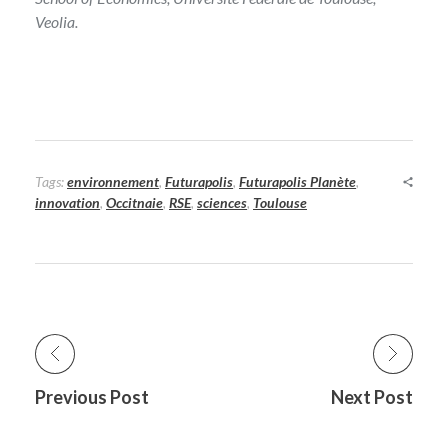
Veolia.
Tags:
environnement
,
Futurapolis
,
Futurapolis Planète
,
innovation
,
Occitnaie
,
RSE
,
sciences
,
Toulouse
Previous Post
Next Post