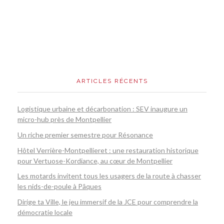
ARTICLES RÉCENTS
Logistique urbaine et décarbonation : SEV inaugure un
micro-hub près de Montpellier
Un riche premier semestre pour Résonance
Hôtel Verrière-Montpellieret : une restauration historique
pour Vertuose-Kordiance, au cœur de Montpellier
Les motards invitent tous les usagers de la route à chasser
les nids-de-poule à Pâques
Dirige ta Ville, le jeu immersif de la JCE pour comprendre la
démocratie locale