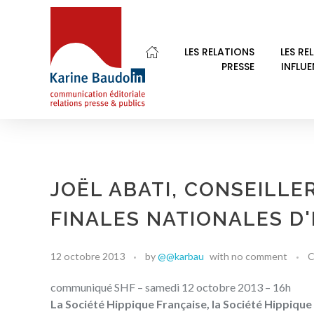
LES RELATIONS
LES RE
PRESSE
INFLU
Karine Baudoin Relations Presse Montpellier
Relations presse et publics, communication éditoriale
JOËL ABATI, CONSEILLER
FINALES NATIONALES D
12 octobre 2013
by
@@karbau
with
no comment
C
communiqué SHF – samedi 12 octobre 2013 – 16h
La Société Hippique Française, la Société Hippique d