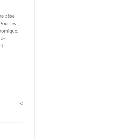
ine pèse
Pour les
onomique,
oc-
nt