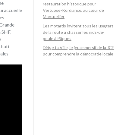
ne
restauration historique pour
ui accueille
Vertuose-Kordiance, au cœur de
Montpellier
des
 Grande
Les motards invitent tous les usagers
a SHF,
de la route à chasser les nids-de-
poule à Pâques
e
Abati
Dirige ta Ville, le jeu immersif de la JCE
nales
pour comprendre la démocratie locale