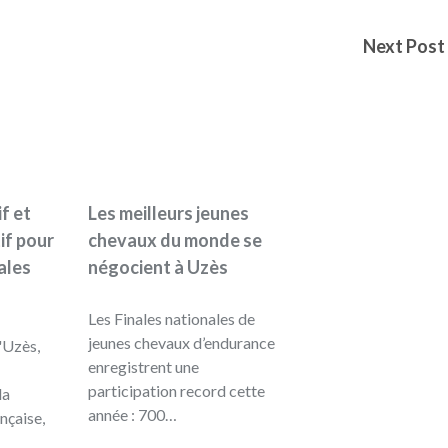
Next Post
if et
Les meilleurs jeunes
if pour
chevaux du monde se
ales
négocient à Uzès
Les Finales nationales de
jeunes chevaux d’endurance
'Uzès,
enregistrent une
participation record cette
la
année : 700…
nçaise,