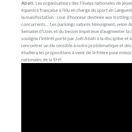
Abati.
Les organisateurs des Finales nationales de jeun
équestre française à l’élu en charge du sport en Languedo
la manifestation : cour d’honneur destinée aux trotting 
concurrents… Les parkings saturés témoignent, selon A
Semaine d’Uzès et du besoin impérieux d’augmenter la ca
souligne l’intérêt porté par Joël Abati à la discipline 
rencontrer un élu sensible à notre problématique et dés
étudiera les propositions à venir de la filière pour mie
nationales de la SHF.