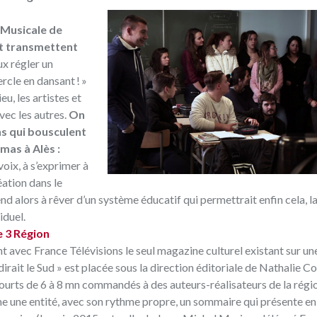
 Musicale de
et transmettent
ux régler un
ercle en dansant ! »
u, les artistes et
vec les autres.
On
ns qui bousculent
mas à Alès :
voix, à s’exprimer à
éation dans le
 alors à rêver d’un système éducatif qui permettrait enfin cela, l
iduel.
e 3 Région
t avec France Télévisions le seul magazine culturel existant sur u
irait le Sud » est placée sous la direction éditoriale de Nathalie 
courts de 6 à 8 mn commandés à des auteurs-réalisateurs de la régi
une entité, avec son rythme propre, un sommaire qui présente en