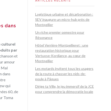
ARTICLES RÉCENTS
Logistique urbaine et décarbonation :
SEV inaugure un micro-hub près de
Montpellier
es dans
Un riche premier semestre pour
Résonance
 culturel
Hôtel Verrière-Montpellieret : une
oduits par
restauration historique pour
Vertuose-Kordiance, au cœur de
a chanson et
Montpellier
leur amour
a Mal
Les motards invitent tous les usagers
on dans
de la route à chasser les nids-de-
poule à Pâques
ntre
rew qui
Dirige ta Ville, le jeu immersif de la JCE
nnées 60, de
pour comprendre la démocratie locale
eur Toma