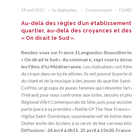
14 avril 2015
by
@@karbau
Communiqués
FILME
Au-delà des règles d’un établissement 
quartier,
au-delà des croyances et des 
« On dirait le Sud ».
Rendez-vous sur France 3 Languedoc-Roussillon les 
« On dirait le Sud »
.
Au sommaire, sept courts docume
les
Films d’Ici Méditerranée
.
Les réalisateurs ont filmé
du cirque dans un lycée alésien. Ils ont poussé la porte
du chant et de la musique à des jeunes du quartier Saint-
Coiffée, un groupe de jeunes femmes qui réinvente l’art d
l’Hérault pour nous confronter aux toiles, dessins et ph
Régional d’Art Contemporain de Sète, puis pour assiste
participera à sa première « Battle Of The Year France » l
l’église Saint-Dominique, surprenante nef de béton dans
Dutter invite des lycéens à se servir de leur cerveau intu
Diffusions : 24 avril à 0h15, 25 avril à 15h20, Fran