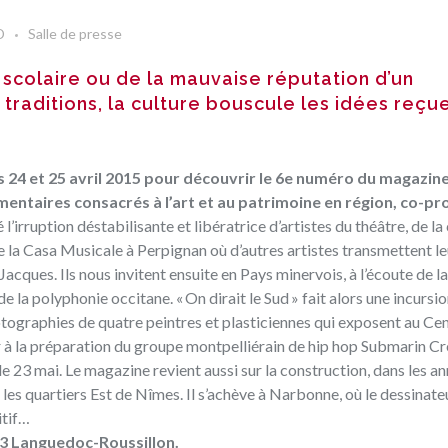
D
Salle de presse
scolaire ou de la mauvaise réputation d’un
traditions, la culture bouscule les idées reçu
24 et 25 avril 2015 pour découvrir le 6e numéro du magazine
ntaires consacrés à l’art et au patrimoine en région, co-pr
 l’irruption déstabilisante et libératrice d’artistes du théâtre, de l
 de la Casa Musicale à Perpignan où d’autres artistes transmettent 
Jacques. Ils nous invitent ensuite en Pays minervois, à l’écoute de l
e la polyphonie occitane. « On dirait le Sud » fait alors une incursi
otographies de quatre peintres et plasticiennes qui exposent au Ce
r à la préparation du groupe montpelliérain de hip hop Submarin C
e 23 mai. Le magazine revient aussi sur la construction, dans les a
 les quartiers Est de Nîmes. Il s’achève à Narbonne, où le dessinat
itif…
ce 3 Languedoc-Roussillon.