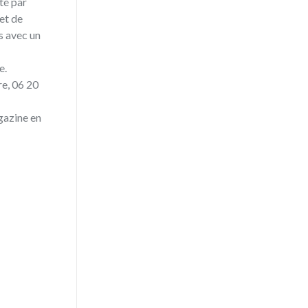
ôté par
et de
s avec un
e.
e, 06 20
gazine en