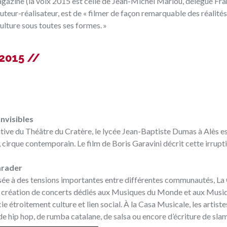
 magazine (la voix 2015 est celle de Jean-Michel Mariou, délégué Fr
teur-réalisateur, est de « filmer de façon remarquable des réalités
culture sous toutes ses formes. »
2015 //
Invisibles
iative du Théâtre du Cratère, le lycée Jean-Baptiste Dumas à Alès e
, cirque contemporain. Le film de Boris Garavini décrit cette irrupt
arader
posée à des tensions importantes entre différentes communautés, La
 la création de concerts dédiés aux Musiques du Monde et aux Musi
ie étroitement culture et lien social. À la Casa Musicale, les artiste
de hip hop, de rumba catalane, de salsa ou encore d’écriture de slam