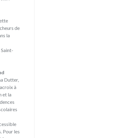
à
cette
êcheurs de
ns la
 Saint-
nd
a Dutter,
acroix à
 et la
idences
scolaires
cessible
. Pour les