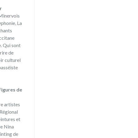
r
 Minervois
yphonie, La
chants
occitane
e. Qui sont
rire de
r culturel
 passéiste
 Figures de
e artistes
 Régional
intures et
de Nina
ainting de