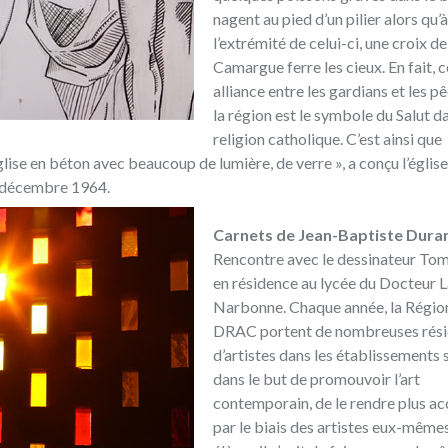
nagent au pied d’un pilier alors qu’
l’extrémité de celui-ci, une croix de
Camargue ferre les cieux. En fait, 
alliance entre les gardians et les p
la région est le symbole du Salut da
religion catholique. C’est ainsi que
lise en béton avec beaucoup de lumière, de verre », a conçu l’église
3 décembre 1964.
Carnets de Jean-Baptiste Dura
Rencontre avec le dessinateur Tom
en résidence au lycée du Docteur L
Narbonne. Chaque année, la Région
DRAC portent de nombreuses rés
d’artistes dans les établissements 
dans le but de promouvoir l’art
contemporain, de le rendre plus ac
par le biais des artistes eux-mêmes