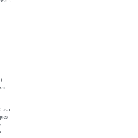
ance 3
st
ion
 Casa
ques
s
.