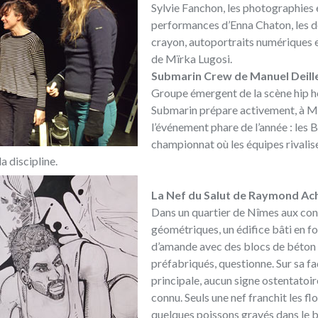
Sylvie Fanchon, les photographies 
performances d’Enna Chaton, les d
crayon, autoportraits numériques 
de Mïrka Lugosi.
Submarin Crew de Manuel Deill
Groupe émergent de la scène hip h
Submarin prépare activement, à Mo
l’événement phare de l’année : les B
championnat où les équipes rivalis
a discipline.
La Nef du Salut de Raymond Achi
Dans un quartier de Nîmes aux con
géométriques, un édifice bâti en f
d’amande avec des blocs de béton
préfabriqués, questionne. Sur sa f
principale, aucun signe ostentatoir
connu. Seuls une nef franchit les flo
quelques poissons gravés dans le 