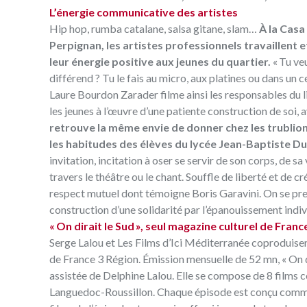
L’énergie communicative des artistes
Hip hop, rumba catalane, salsa gitane, slam…
À la Casa
Perpignan, les artistes professionnels travaillent 
leur énergie positive aux jeunes du quartier.
« Tu ve
différend ? Tu le fais au micro, aux platines ou dans un c
Laure Bourdon Zarader filme ainsi les responsables du lie
les jeunes à l’œuvre d’une patiente construction de soi, a
retrouve la même envie de donner chez les trublio
les habitudes des élèves du lycée Jean-Baptiste Du
invitation, incitation à oser se servir de son corps, de sa 
travers le théâtre ou le chant. Souffle de liberté et de cr
respect mutuel dont témoigne Boris Garavini. On se prend
construction d’une solidarité par l’épanouissement indiv
« On dirait le Sud », seul magazine culturel de Franc
Serge Lalou et Les Films d’Ici Méditerranée coproduisen
de France 3 Région. Émission mensuelle de 52 mn, « On d
assistée de Delphine Lalou. Elle se compose de 8 films 
Languedoc-Roussillon. Chaque épisode est conçu comme 