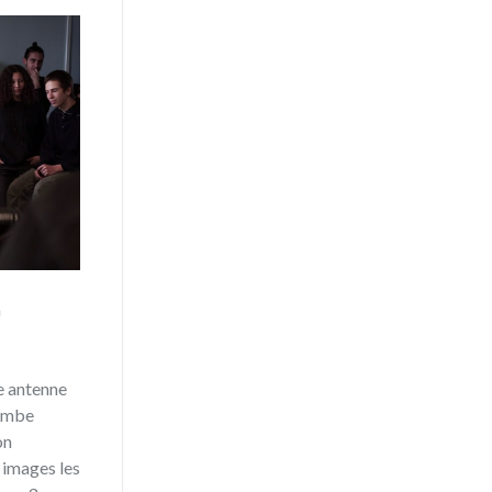
a
ne antenne
Combe
on
 images les