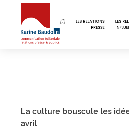
Home
CRAC de Sète
LES RELATIONS
LES RE
PRESSE
INFLU
POSTS TAGGED: C
Karine Baudoin Relations Presse Montpellier
Relations presse et publics, communication éditoriale
La culture bouscule les idée
avril