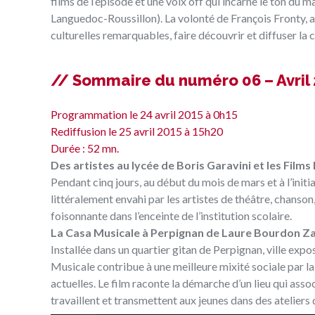
films de l’épisode et une voix off qui incarne le ton du
Languedoc-Roussillon). La volonté de François Fronty, au
culturelles remarquables, faire découvrir et diffuser la 
// Sommaire du numéro 06 – Avril 
Programmation le 24 avril 2015 à 0h15
Rediffusion le 25 avril 2015 à 15h20
Durée : 52 mn.
Des artistes au lycée de Boris Garavini et les Films 
Pendant cinq jours, au début du mois de mars et à l’init
littéralement envahi par les artistes de théâtre, chanson
foisonnante dans l’enceinte de l’institution scolaire.
La Casa Musicale à Perpignan de Laure Bourdon Z
Installée dans un quartier gitan de Perpignan, ville ex
Musicale contribue à une meilleure mixité sociale par
actuelles. Le film raconte la démarche d’un lieu qui assoc
travaillent et transmettent aux jeunes dans des ateliers 