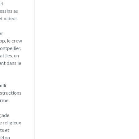
et
essins au
et vidéos
er
op, le crew
ntpellier,
attles, un
ent dans le
lli
structions
orme
açade
e religieux
ts et
béton