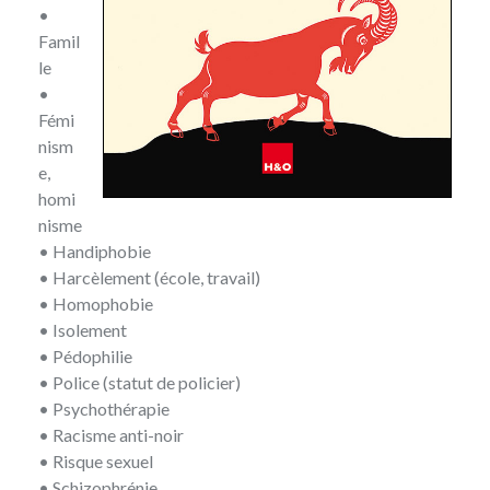
•
Famil
le
•
Fémi
nism
e,
homi
nisme
• Handiphobie
• Harcèlement (école, travail)
• Homophobie
• Isolement
• Pédophilie
• Police (statut de policier)
• Psychothérapie
• Racisme anti-noir
• Risque sexuel
• Schizophrénie