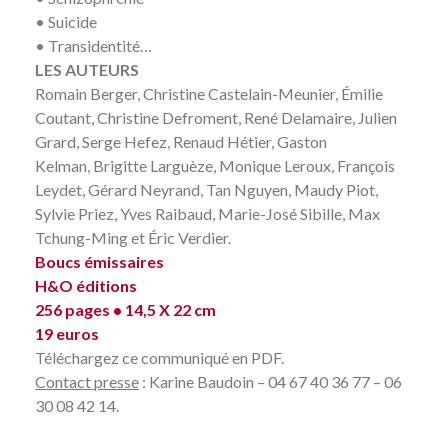
• Suicide
• Transidentité…
LES AUTEURS
Romain Berger, Christine Castelain-Meunier, Émilie
Coutant, Christine Defroment, René Delamaire, Julien
Grard, Serge Hefez, Renaud Hétier, Gaston
Kelman, Brigitte Larguèze, Monique Leroux, François
Leydet, Gérard Neyrand, Tan Nguyen, Maudy Piot,
Sylvie Priez, Yves Raibaud, Marie-José Sibille, Max
Tchung-Ming et Éric Verdier.
Boucs émissaires
H&O éditions
256 pages • 14,5 X 22 cm
19 euros
Téléchargez ce
communiqué en PDF
.
Contact presse
: Karine Baudoin – 04 67 40 36 77 – 06
30 08 42 14.