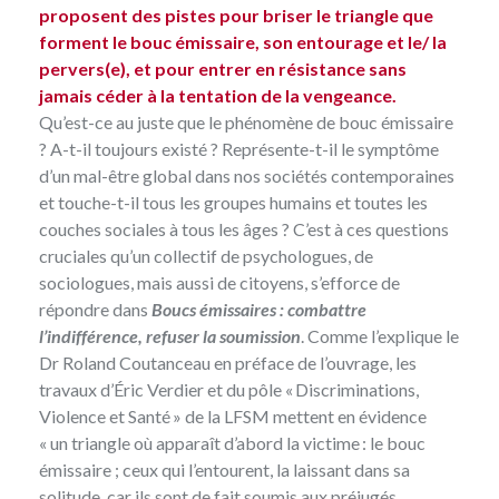
proposent des pistes pour briser le triangle que
forment le bouc émissaire, son entourage et le/ la
pervers(e), et pour entrer en résistance sans
jamais céder à la ­tentation de la vengeance.
Qu’est-ce au juste que le phénomène de bouc émissaire
? A-t-il toujours existé ? Représente-t-il le symptôme
d’un mal-être global dans nos sociétés contemporaines
et touche-t-il tous les groupes humains et toutes les
couches sociales à tous les âges ? C’est à ces questions
cruciales qu’un collectif de psychologues, de
sociologues, mais aussi de citoyens, s’efforce de
répondre dans
Boucs émissaires : combattre
l’indifférence, refuser la soumission
. Comme l’explique le
Dr Roland Coutanceau en préface de l’ouvrage, les
travaux d’Éric Verdier et du pôle « Discriminations,
Violence et Santé » de la LFSM mettent en évidence
« un triangle où apparaît d’abord la victime : le bouc
émissaire ; ceux qui l’entourent, la laissant dans sa
solitude, car ils sont de fait soumis aux préjugés