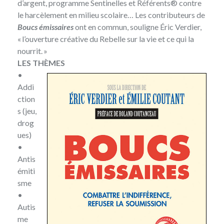
d’argent, programme
Sentinelles et Référents®
contre
le harcèlement en milieu scolaire… Les contributeurs de
Boucs émissaires
ont en commun, souligne Éric Verdier,
« l’ouverture créative du Rebelle sur la vie et ce qui la
nourrit. »
LES THÈMES
•
Addi
ction
s (jeu,
drog
ues)
•
Antis
émiti
sme
•
Autis
me