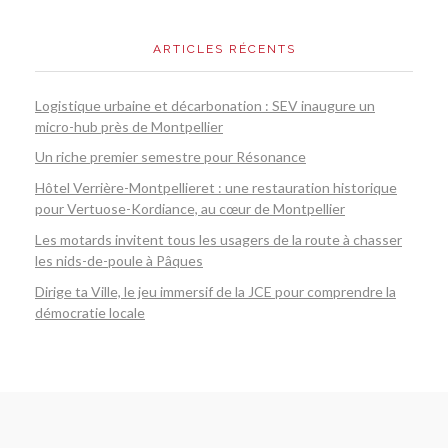
ARTICLES RÉCENTS
Logistique urbaine et décarbonation : SEV inaugure un
micro-hub près de Montpellier
Un riche premier semestre pour Résonance
Hôtel Verrière-Montpellieret : une restauration historique
pour Vertuose-Kordiance, au cœur de Montpellier
Les motards invitent tous les usagers de la route à chasser
les nids-de-poule à Pâques
Dirige ta Ville, le jeu immersif de la JCE pour comprendre la
démocratie locale