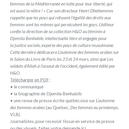
femmes de la Méditerranée en lutte pour leur liberté, qui
est aussi la nôtre ! » Car son directeur Henri Dhellemmes
rappelle que les pays qui refusent l’égalité des droits aux
femmes sont les mêmes qui persécutent les gays. L’éditeur
confie la direction de sa collection H&O au féminin à
Djemila Benhabib, intellectuelle libre et engagée pour
la justice sociale, experte des pays de culture musulmane.
Cette dernière dédicacera L’automne des femmes arabes sur
le Salon du Livre de Paris les 23 et 24 mars, ainsi que
Les
soldats d’Allah à l’assaut de l’occident
, également édité par
H&O.
Télécharger en PDF
:
• le
communiqué
• la
biographie
de Djemila Benhabib
• une
revue de presse
écrite québécoise sur
L’automne
des femmes arabes
(au Québec,
Des femmes au printemps
,
VLB
)
.
Journalistes, pour recevoir l’essai en service de presse
ou des visuels, faites
votre demande ici
.