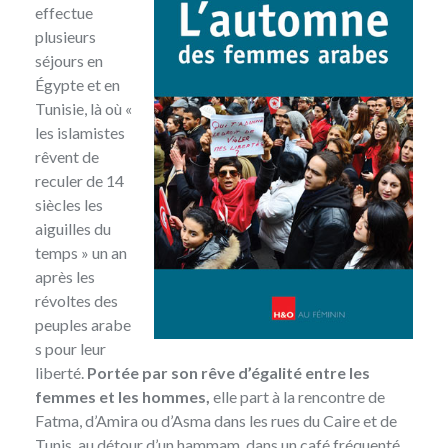
effectue
plusieurs
séjours en
Égypte et en
Tunisie, là où «
les islamistes
rêvent de
reculer de 14
siècles les
aiguilles du
temps » un an
après les
révoltes des
peuples arabe
s pour leur
liberté.
Portée par son rêve d’égalité entre les
femmes et les hommes,
elle part à la rencontre de
Fatma, d’Amira ou d’Asma dans les rues du Caire et de
Tunis, au détour d’un hammam, dans un café fréquenté