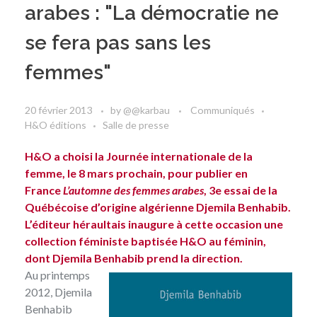
arabes : "La démocratie ne
se fera pas sans les
femmes"
20 février 2013
by
@@karbau
Communiqués
H&O éditions
Salle de presse
H&O a choisi la Journée internationale de la
femme, le 8 mars prochain, pour publier en
France
L’automne des femmes arabes
, 3e essai de la
Québécoise d’origine algérienne
Djemila Benhabib
.
L’éditeur héraultais inaugure à cette occasion une
collection féministe baptisée H&O au féminin,
dont Djemila Benhabib prend la direction.
Au printemps
2012, Djemila
Benhabib