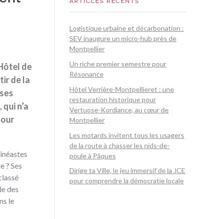
ARTICLES RÉCENTS
Logistique urbaine et décarbonation :
SEV inaugure un micro-hub près de
Montpellier
Un riche premier semestre pour
’Hôtel de
Résonance
ir de la
Hôtel Verrière-Montpellieret : une
 ses
restauration historique pour
 qui n’a
Vertuose-Kordiance, au cœur de
pour
Montpellier
Les motards invitent tous les usagers
de la route à chasser les nids-de-
inéastes
poule à Pâques
e ? Ses
Dirige ta Ville, le jeu immersif de la JCE
classé
pour comprendre la démocratie locale
le des
ns le