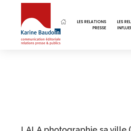
Home
photoreporter
LES RELATIONS
LES RE
PRESSE
INFLU
POSTS TAGGED: 
Karine Baudoin Relations Presse Montpellier
Relations presse et publics, communication éditoriale
LALA photographie sa ville (