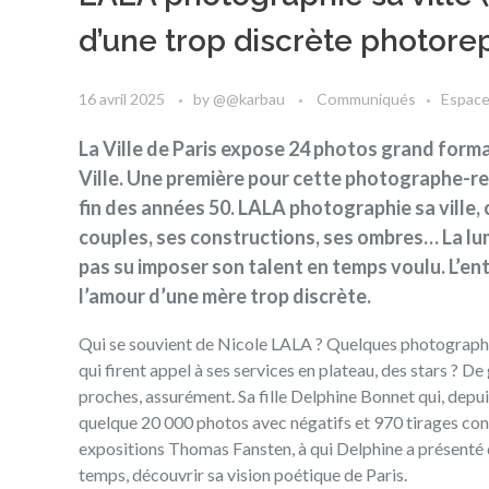
d’une trop discrète photore
16 avril 2025
by
@@karbau
Communiqués
Espace
La Ville de Paris expose 24 photos grand format 
Ville. Une première pour cette photographe-repo
fin des années 50. LALA photographie sa ville, c
couples, ses constructions, ses ombres… La lumi
pas su imposer son talent en temps voulu. L’e
l’amour d’une mère trop discrète.
Qui se souvient de Nicole LALA ? Quelques photographe
qui firent appel à ses services en plateau, des stars ? D
proches, assurément. Sa fille Delphine Bonnet qui, depuis 
quelque 20 000 photos avec négatifs et 970 tirages conse
expositions Thomas Fansten, à qui Delphine a présenté d
temps, découvrir sa vision poétique de Paris.