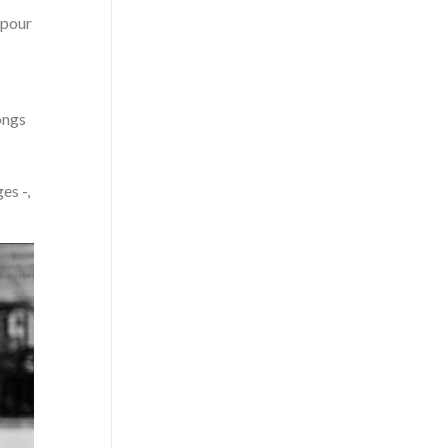
 pour
ongs
es -,