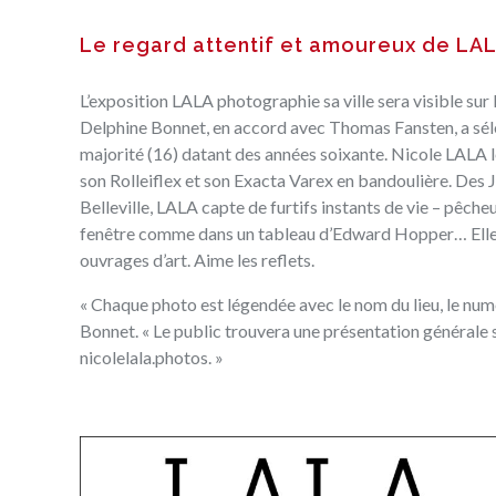
Le regard attentif et amoureux de LA
L’exposition LALA photographie sa ville sera visible sur le
Delphine Bonnet, en accord avec Thomas Fansten, a sélec
majorité (16) datant des années soixante. Nicole LALA l
son Rolleiflex et son Exacta Varex en bandoulière. Des 
Belleville, LALA capte de furtifs instants de vie – pêc
fenêtre comme dans un tableau d’Edward Hopper… Elle s’at
ouvrages d’art. Aime les reflets.
« Chaque photo est légendée avec le nom du lieu, le numé
Bonnet. « Le public trouvera une présentation générale s
nicolelala.photos
. »