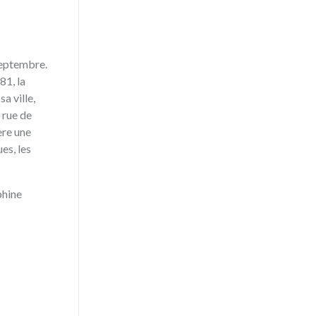
 septembre.
81, la
a ville,
 rue de
ère une
es, les
phine