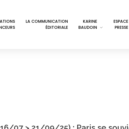
LATIONS
LA COMMUNICATION
KARINE
ESPACE
ENCEURS
ÉDITORIALE
BAUDOIN
PRESSE
PHOTOREPORTER
16/07 > 21/09/25) : Paris se souv