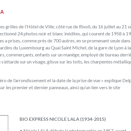
LA
s grilles de l’Hôtel de Ville, côté rue de Rivoli, du 16 juillet au 21
tionné 24 photos noir et blanc inédites, qui courent de 1958 à 19
es a prises, comme près de 700 autres, en se promenant seule dans s
Jardins du Luxembourg au Quai Saint Michel, de la gare de Lyon à la
heurs, commerçants, enfants sur un manège, employé de bureau derri
tarde sur un visage, glisse sur les toits, les charpentes métalliqu
ro de l’arrondissement et la date de la prise de vue » explique Del
ur les premier et dernier panneaux, ainsi qu’un lien vers
le site
BIO EXPRESS NICOLE LALA (1934-2015)
• Nicole LALA débute la photographie en 1957, avant