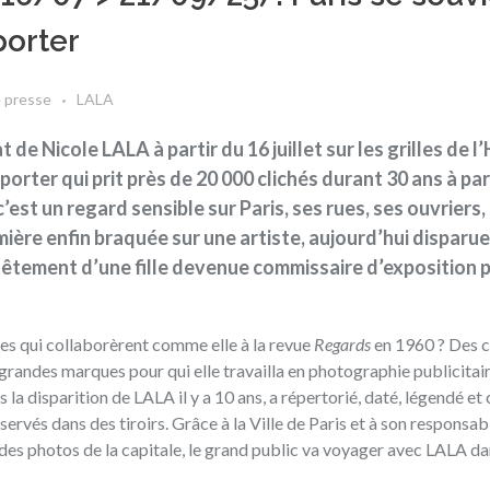
porter
 presse
LALA
de Nicole LALA à partir du 16 juillet sur les grilles de l
rter qui prit près de 20 000 clichés durant 30 ans à part
’est un regard sensible sur Paris, ses rues, ses ouvriers,
ère enfin braquée sur une artiste, aujourd’hui disparue,
ntêtement d’une fille devenue commissaire d’exposition 
s qui collaborèrent comme elle à la revue
Regards
en 1960 ? Des c
e grandes marques pour qui elle travailla en photographie publicitair
la disparition de LALA il y a 10 ans, a répertorié, daté, légendé et 
rvés dans des tiroirs. Grâce à la Ville de Paris et à son responsab
es photos de la capitale, le grand public va voyager avec LALA da