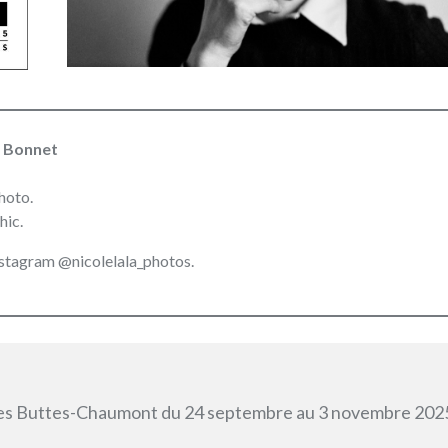
e Bonnet
hoto.
hic.
nstagram
@nicolelala_photos
.
c des Buttes-Chaumont du 24 septembre au 3 novembre 202