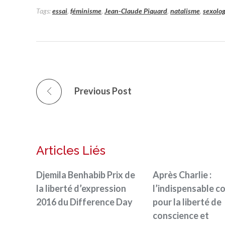
Tags:
essai
,
féminisme
,
Jean-Claude Piquard
,
natalisme
,
sexolog
Previous Post
Articles Liés
Djemila Benhabib Prix de
Après Charlie :
la liberté d’expression
l’indispensable 
2016 du Difference Day
pour la liberté de
conscience et