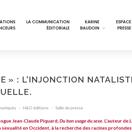
LATIONS
LA COMMUNICATION
KARINE
ESPACE
ENCEURS
ÉDITORIALE
BAUDOIN
PRESSE
E » : L’INJONCTION NATALIST
XUELLE.
uniqués
H&O éditions
Salle de presse
ologue Jean-Claude Piquard,
Du bon usage du sexe
. L’auteur de
L
la sexualité en Occident, à la recherche des racines profondes