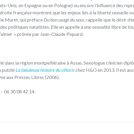
tats-Unis, en Espagne ou en Pologne) ou encore l’influence des rep
droite française montrent que les enjeux liés à la liberté sexuelle s
lie Muret, qui préface
Du bon usage du sexe
, rappelle que le désir d’e
 des politiques natalistes. Elle en appelle à une sexualité libre de tou
é d’aimer » prônée par Jean-Claude Piquard.
lé dans la région montpelliéraine à Assas. Sexologue clinicien dipl
a publié
La fabuleuse histoire du clitoris
chez H&O en 2013. Il est auss
sme
aux Presses Libres (2006).
 – 06 30 08 42 14.