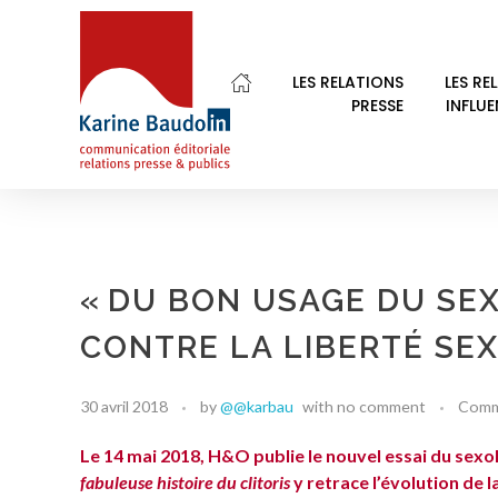
LES RELATIONS
LES RE
PRESSE
INFLU
Karine Baudoin Relations Presse Montpellier
Relations presse et publics, communication éditoriale
« DU BON USAGE DU SEX
CONTRE LA LIBERTÉ SE
30 avril 2018
by
@@karbau
with
no comment
Comm
Le 14 mai 2018, H&O publie le nouvel essai du sex
fabuleuse histoire du clitoris
y retrace l’évolution de 