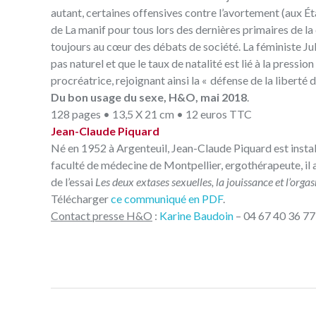
autant, certaines offensives contre l’avortement (aux É
de La manif pour tous lors des dernières primaires de la 
toujours au cœur des débats de société. La féministe Ju
pas naturel et que le taux de natalité est lié à la pression
procréatrice, rejoignant ainsi la « défense de la libert
Du bon usage du sexe, H&O, mai 2018
.
128 pages • 13,5 X 21 cm • 12 euros TTC
Jean-Claude Piquard
Né en 1952 à Argenteuil, Jean-Claude Piquard est instal
faculté de médecine de Montpellier, ergothérapeute, il 
de l’essai
Les deux extases sexuelles, la jouissance et l’orga
Télécharger
ce communiqué en PDF
.
Contact presse H&O
:
Karine Baudoin
– 04 67 40 36 77