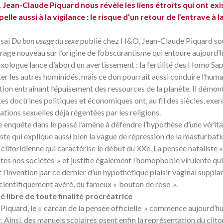
 Jean-Claude Piquard nous révèle les liens étroits qui ont exi
elle aussi à la vigilance : le risque d’un retour de l’entrave à l
ssai
Du bon usage du sexe
publié chez H&O, Jean-Claude Piquard so
irage nouveau sur l’origine de l’obscurantisme qui entoure aujourd’
sexologue lance d’abord un avertissement : la fertilité des Homo Sap
er les autres hominidés, mais ce don pourrait aussi conduire l’huma
tion entraînant l’épuisement des ressources de la planète. Il démon
s doctrines politiques et économiques ont, au fil des siècles, exer
ations sexuelles déjà régentées par les religions.
 enquête dans le passé l’amène à défendre l’hypothèse d’une vérit
iste qui explique aussi bien la vague de répression de la masturbat
 clitoridienne qui caractérise le début du XXe. La pensée nataliste «
tes nos sociétés » et justifie également l’homophobie virulente qu
 l’invention par ce dernier d’un hypothétique plaisir vaginal suppla
 scientifiquement avéré, du fameux « bouton de rose ».
é libre de toute finalité procréatrice
Piquard, le « carcan de la pensée officielle » commence aujourd’hu
r. Ainsi, des manuels scolaires osent enfin la représentation du clito