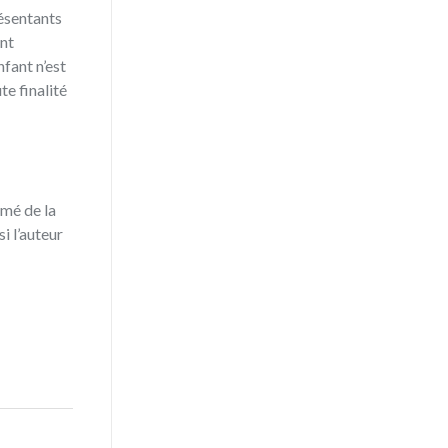
résentants
ont
nfant n’est
te finalité
ômé de la
i l’auteur