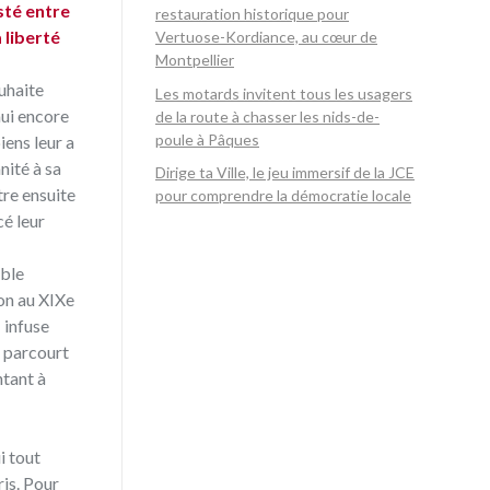
sté entre
restauration historique pour
a liberté
Vertuose-Kordiance, au cœur de
Montpellier
uhaite
Les motards invitent tous les usagers
hui encore
de la route à chasser les nids-de-
poule à Pâques
iens leur a
nité à sa
Dirige ta Ville, le jeu immersif de la JCE
tre ensuite
pour comprendre la démocratie locale
cé leur
able
ion au XIXe
 infuse
i parcourt
ntant à
i tout
ris. Pour