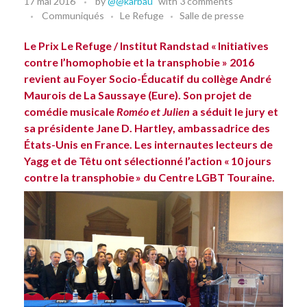
17 mai 2016
by
@@karbau
with
3 comments
Communiqués
Le Refuge
Salle de presse
Le Prix Le Refuge / Institut Randstad « Initiatives
contre l’homophobie et la transphobie » 2016
revient au Foyer Socio-Éducatif du collège André
Maurois de La Saussaye (Eure). Son projet de
comédie musicale
Roméo et Julien
a séduit le jury et
sa présidente Jane D. Hartley, ambassadrice des
États-Unis en France. Les internautes lecteurs de
Yagg et de Têtu ont sélectionné l’action « 10 jours
contre la transphobie » du Centre LGBT Touraine.