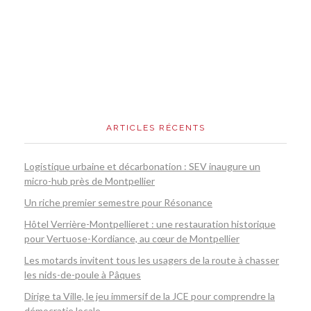
ARTICLES RÉCENTS
Logistique urbaine et décarbonation : SEV inaugure un
micro-hub près de Montpellier
Un riche premier semestre pour Résonance
Hôtel Verrière-Montpellieret : une restauration historique
pour Vertuose-Kordiance, au cœur de Montpellier
Les motards invitent tous les usagers de la route à chasser
les nids-de-poule à Pâques
Dirige ta Ville, le jeu immersif de la JCE pour comprendre la
démocratie locale