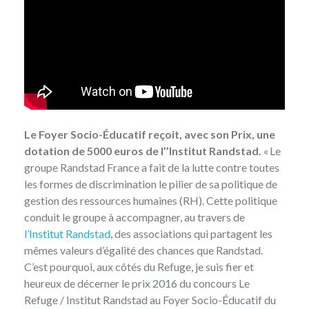
Le Foyer Socio-Éducatif reçoit, avec son Prix, une
dotation de 5000 euros de l’’Institut Randstad.
« Le
groupe Randstad France a fait de la lutte contre toutes
les formes de discrimination le pilier de sa politique de
gestion des ressources humaines (RH). Cette politique
conduit le groupe à accompagner, au travers de
l’Institut Randstad
, des associations qui partagent les
mêmes valeurs d’égalité des chances que Randstad.
C’est pourquoi, aux côtés du Refuge, je suis fier et
heureux de décerner le prix 2016 du concours Le
Refuge / Institut Randstad au Foyer Socio-Éducatif du