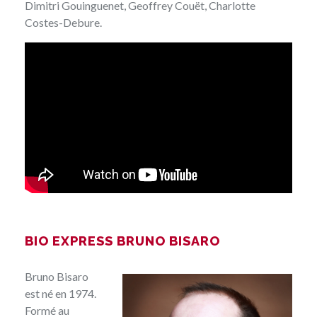
Dimitri Gouinguenet, Geoffrey Couët, Charlotte
Costes-Debure.
BIO EXPRESS BRUNO BISARO
Bruno Bisaro
est né en 1974.
Formé au