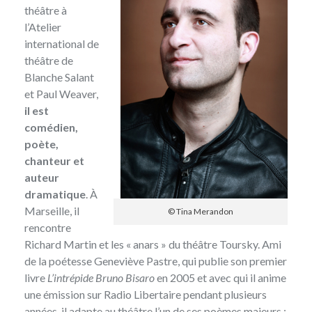
théâtre à
l’Atelier
international de
théâtre de
Blanche Salant
et Paul Weaver,
il est
comédien,
poète,
chanteur et
auteur
dramatique
. À
Marseille, il
© Tina Merandon
rencontre
Richard Martin et les « anars » du théâtre Toursky. Ami
de la poétesse Geneviève Pastre, qui publie son premier
livre
L’intrépide Bruno Bisaro
en 2005 et avec qui il anime
une émission sur Radio Libertaire pendant plusieurs
années, il adapte au théâtre l’un de ses poèmes majeurs :