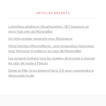
ARTICLES RÉCENTS
Logistique urbaine et décarbonation : SEV inaugure un
micro-hub près de Montpellier
Un riche premier semestre pour Résonance
Hôtel Verrière-Montpellieret : une restauration historique
pour Vertuose-Kordiance, au cœur de Montpellier
Les motards invitent tous les usagers de la route à chasser
les nids-de-poule à Pâques
Dirige ta Ville, le jeu immersif de la JCE pour comprendre la
démocratie locale