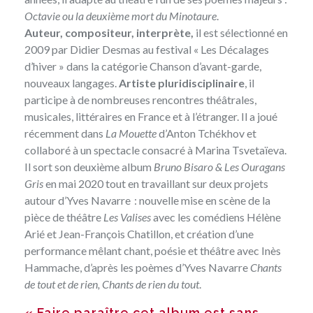
Octavie ou la deuxième mort du Minotaure
.
Auteur, compositeur, interprète,
il est sélectionné en
2009 par Didier Desmas au festival « Les Décalages
d’hiver » dans la catégorie Chanson d’avant-garde,
nouveaux langages.
Artiste pluridisciplinaire
, il
participe à de nombreuses rencontres théâtrales,
musicales, littéraires en France et à l’étranger. Il a joué
récemment dans
La Mouette
d’Anton Tchékhov et
collaboré à un spectacle consacré à Marina Tsvetaïeva.
Il sort son deuxième album
Bruno Bisaro & Les Ouragans
Gris
en mai 2020 tout en travaillant sur
deux projets
autour d’Yves Navarre
: nouvelle mise en scène de la
pièce de théâtre
Les Valises
avec les comédiens Hélène
Arié et Jean-François Chatillon, et création d’une
performance mêlant chant, poésie et théâtre avec Inès
Hammache, d’après les poèmes d’Yves Navarre
Chants
de tout et de rien, Chants de rien du tout
.
« Faire paraître cet album est sans